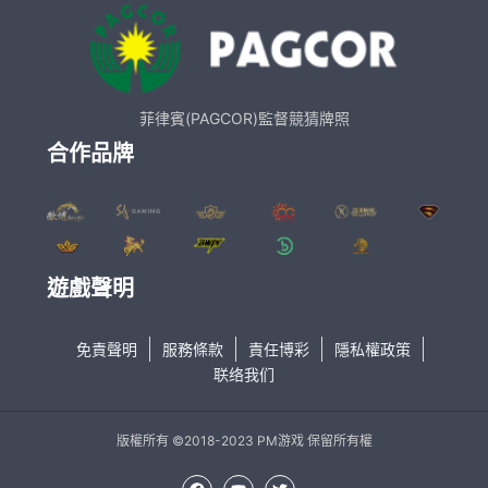
菲律賓(PAGCOR)監督競猜牌照
合作品牌
遊戲聲明
免責聲明
服務條款
責任博彩
隱私權政策
联络我们
版權所有 ©2018-2023 PM游戏 保留所有權