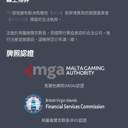
PM游戏擁有歐洲馬爾他（MGA）和菲律賓政府競猜委員會
（PAGCOR）頒發的合法執照。
注册於英屬維爾京群島，受國際行業協會認的合法公司。進
行注册並娛樂前，請確保您已年滿18歲！
牌照認證
馬爾他牌照(MGA)認證
英屬維爾京群島(BVI)認證